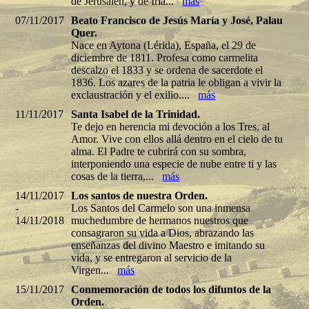
de Jerusalén, y de Iria...
más
07/11/2017
Beato Francisco de Jesús María y José, Palau
Quer.
Nace en Aytona (Lérida), España, el 29 de
diciembre de 1811. Profesa como carmelita
descalzo el 1833 y se ordena de sacerdote el
1836. Los azares de la patria le obligan a vivir la
exclaustración y el exilio....
más
11/11/2017
Santa Isabel de la Trinidad.
Te dejo en herencia mi devoción a los Tres, al
Amor. Vive con ellos allá dentro en el cielo de tu
alma. El Padre te cubrirá con su sombra,
interponiendo una especie de nube entre ti y las
cosas de la tierra,...
más
14/11/2017
Los santos de nuestra Orden.
-
Los Santos del Carmelo son una inmensa
14/11/2018
muchedumbre de hermanos nuestros que
consagraron su vida a Dios, abrazando las
enseñanzas del divino Maestro e imitando su
vida, y se entregaron al servicio de la
Virgen...
más
15/11/2017
Conmemoración de todos los difuntos de la
Orden.