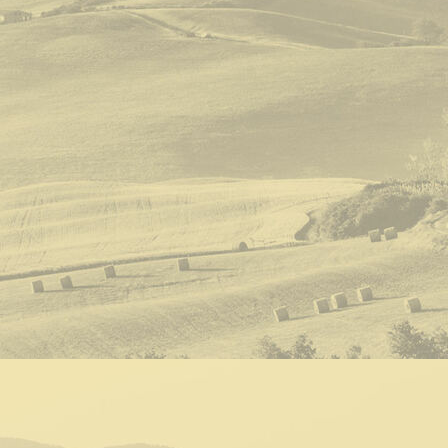
beatoeusebiocompa-toledo