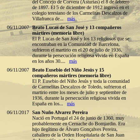
del Concejo de Corvera (Asturias) el 8 de febrero
de 1897. El 5 de diciembre de 1912 ingresó en el
colegio teresiano de los Carmelitas Descalzos de
Villafranca de...
más
06/11/2007
Beato Lucas de San José y 13 compañeros
mártires (memoria libre)
El P. Lucas de San José y los 13 religiosos que se
encontraban en la Comunidad de Barcelona,
sufrieron el martirio en el 20 de julio de 1936,
durante la persecución religiosa vivida en España
en los años 30....
más
06/11/2007
Beato Eusebio del Niño Jesús y 15
compañeros mártires (memoria libre)
El P. Eusebio del Niño Jesús y toda la comunidad
de Carmelitas Descalzos de Toledo, sufrieron el
martirio entre los meses de julio y septiembre de
1936, durante la persecución religiosa vivida en
España en los...
más
06/11/2017
San Nuño Alvarez Pereira
Nació en Portugal el 24 de junio de 1360, muy
probablemente en Cernache do Bomjardin. Era
hijo ilegítimo de Álvaro Gonçalves Pereira,
caballero de la Orden Hospitalaria de San Juan